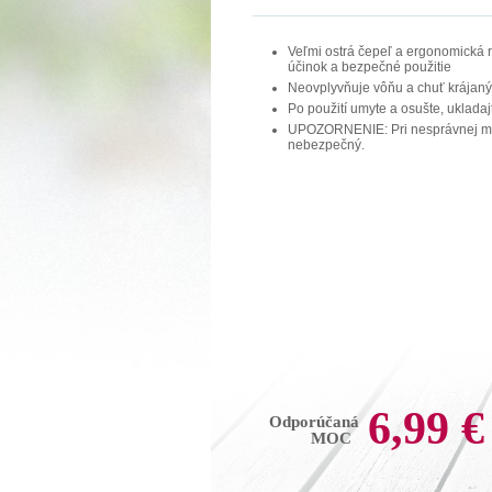
Veľmi ostrá čepeľ a ergonomická 
účinok a bezpečné použitie
Neovplyvňuje vôňu a chuť krájaný
Po použití umyte a osušte, uklada
UPOZORNENIE: Pri nesprávnej man
nebezpečný.
6,99 €
Odporúčaná
MOC