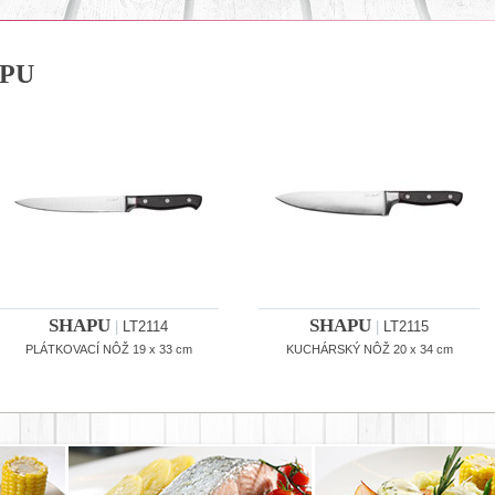
PU
SHAPU
SHAPU
|
LT2114
|
LT2115
PLÁTKOVACÍ NÔŽ 19 x 33 cm
KUCHÁRSKÝ NÔŽ 20 x 34 cm