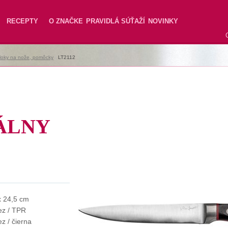
RECEPTY
O ZNAČKE
PRAVIDLÁ SÚŤAŽÍ
NOVINKY
loky na nože, pomôcky
|
LT2112
ÁLNY
x 24,5 cm
ez / TPR
z / čierna