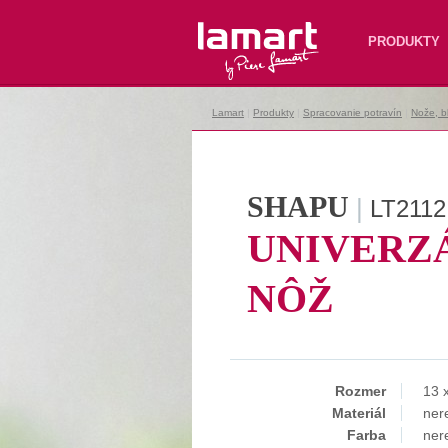
Lamart
PRODUKTY
Lamart
|
Produkty
|
Spracovanie potravín
|
Nože, b
SHAPU
|
LT2112
UNIVERZ
NÔŽ
Rozmer
13 
Materiál
ner
Farba
nere