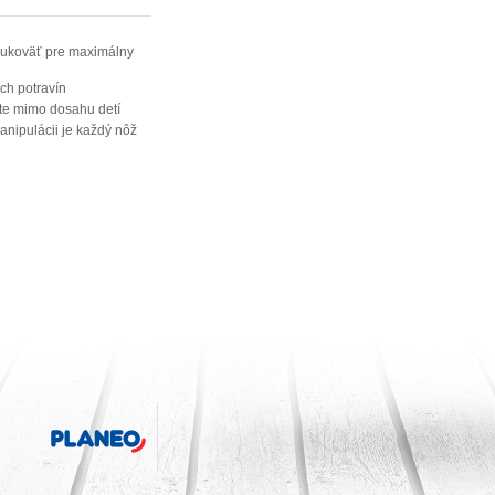
rukoväť pre maximálny
ch potravín
jte mimo dosahu detí
ipulácii je každý nôž