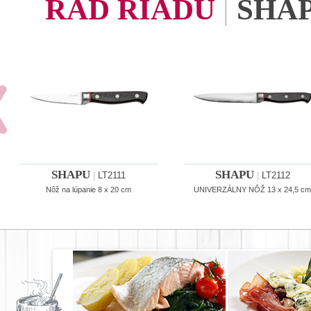
RAD RIADU
|
SHA
SHAPU
SHAPU
|
LT2111
|
LT2112
Nôž na lúpanie 8 x 20 cm
UNIVERZÁLNY NÔŽ 13 x 24,5 c