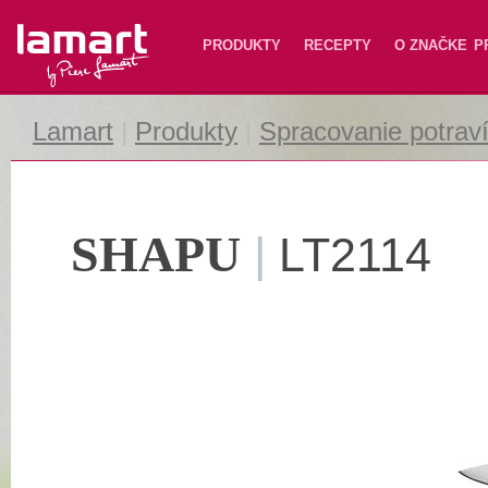
Lamart
PRODUKTY
RECEPTY
O ZNAČKE
P
Lamart
|
Produkty
|
Spracovanie potrav
SHAPU
|
LT2114