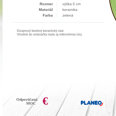
Rozmer
výška 6 cm
Materiál
keramika
Farba
zelená
Dizajnový farebný keramický riad.
Vhodné do umývačky riadu aj mikrovlnnej rúry.
€
Odporúčaná
MOC