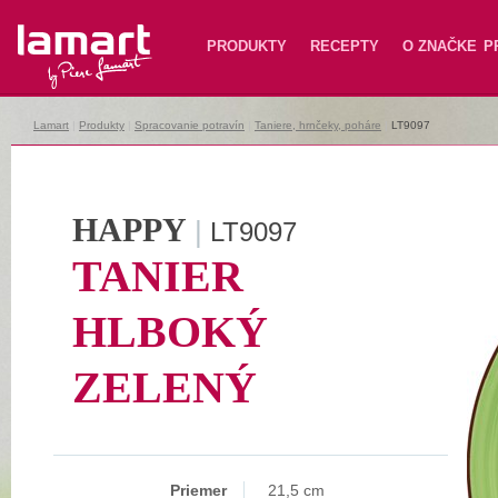
Lamart
PRODUKTY
RECEPTY
O ZNAČKE
P
Lamart
|
Produkty
|
Spracovanie potravín
|
Taniere, hrnčeky, poháre
|
LT9097
HAPPY
|
LT9097
TANIER
HLBOKÝ
ZELENÝ
Priemer
21,5 cm