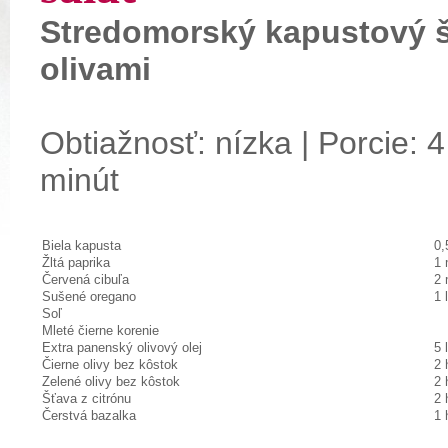
Stredomorský kapustový š
olivami
Obtiažnosť: nízka | Porcie: 4
minút
Biela kapusta
0,
Žltá paprika
1 
Červená cibuľa
2 
Sušené oregano
1 
Soľ
Mleté čierne korenie
Extra panenský olivový olej
5 
Čierne olivy bez kôstok
2 
Zelené olivy bez kôstok
2 
Šťava z citrónu
2 
Čerstvá bazalka
1 