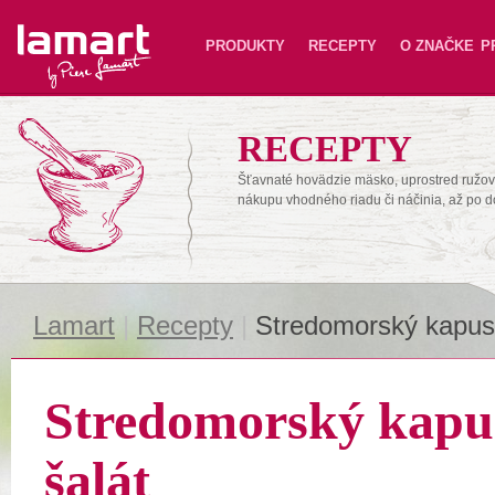
Lamart
PRODUKTY
RECEPTY
O ZNAČKE
P
RECEPTY
Šťavnaté hovädzie mäsko, uprostred ružové
nákupu vhodného riadu či náčinia, až po 
Lamart
|
Recepty
|
Stredomorský kapust
Stredomorský kapu
šalát