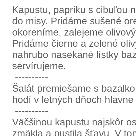
Kapustu, papriku s cibuľou
do misy. Pridáme sušené ore
okoreníme, zalejeme olivov
Pridáme čierne a zelené ol
nahrubo nasekané lístky ba
servírujeme.
----------
Šalát premiešame s bazalko
hodí v letných dňoch hlavne p
----------
Väčšinou kapustu najskôr os
zmäkla a pustila šťavu. V t