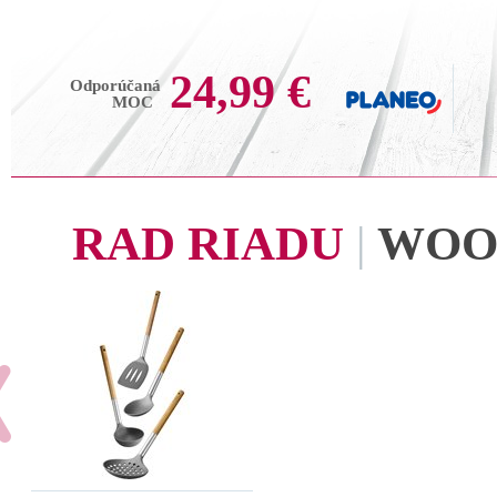
24,99 €
Odporúčaná
MOC
RAD RIADU
|
WOO