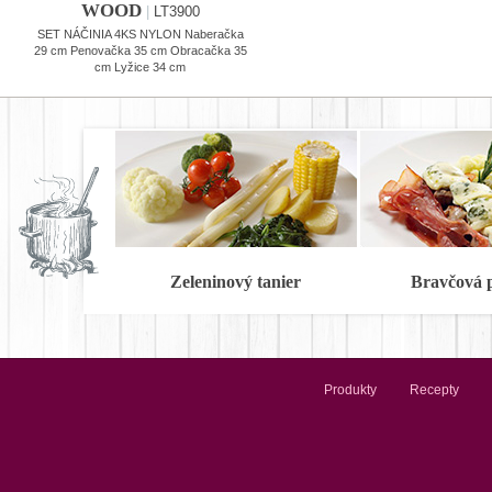
WOOD
|
LT3900
SET NÁČINIA 4KS NYLON Naberačka
29 cm Penovačka 35 cm Obracačka 35
cm Lyžice 34 cm
Zeleninový tanier
Bravčová 
Produkty
Recepty