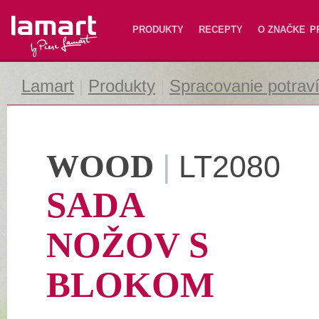
Lamart
PRODUKTY
RECEPTY
O ZNAČKE
P
Lamart
|
Produkty
|
Spracovanie potrav
WOOD
|
LT2080
SADA
NOŽOV S
BLOKOM