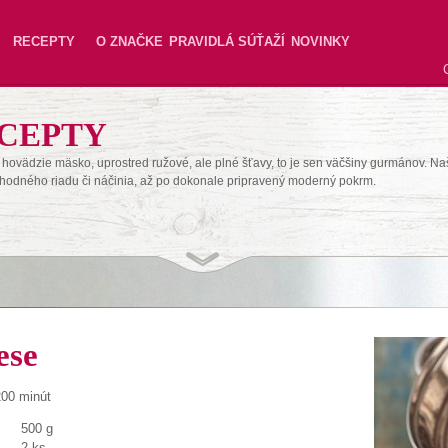
RECEPTY
O ZNAČKE
PRAVIDLÁ SÚŤAŽÍ
NOVINKY
CEPTY
hovädzie mäsko, uprostred ružové, ale plné šťavy, to je sen väčšiny gurmánov. Na
hodného riadu či náčinia, až po dokonale pripravený moderný pokrm.
ese
200 minút
500 g
2 ks