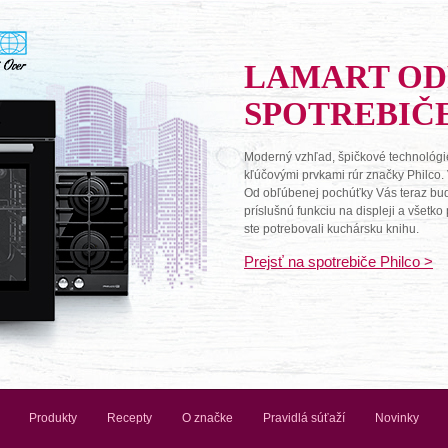
LAMART O
SPOTREBIČ
Moderný vzhľad, špičkové technológie
kľúčovými prvkami rúr značky Philco.
Od obľúbenej pochúťky Vás teraz budú 
príslušnú funkciu na displeji a všetk
ste potrebovali kuchársku knihu.
Prejsť na spotrebiče Philco >
Produkty
Recepty
O značke
Pravidlá súťaží
Novinky