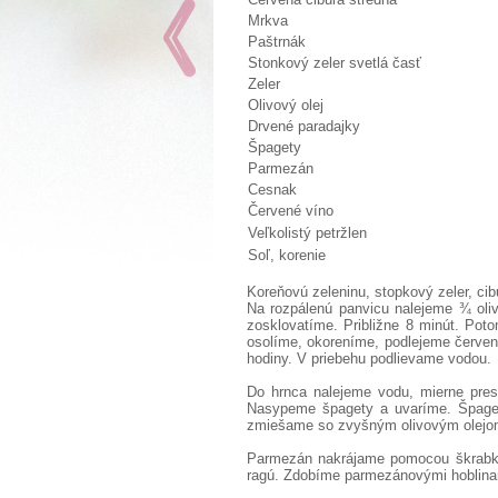
Mrkva
Paštrnák
Stonkový zeler svetlá časť
Zeler
Olivový olej
Drvené paradajky
Špagety
Parmezán
Cesnak
Červené víno
Veľkolistý petržlen
Soľ, korenie
Koreňovú zeleninu, stopkový zeler, ci
Na rozpálenú panvicu nalejeme ¾ oliv
zosklovatíme. Približne 8 minút. Pot
osolíme, okoreníme, podlejeme červe
hodiny. V priebehu podlievame vodou.
Do hrnca nalejeme vodu, mierne pres
Nasypeme špagety a uvaríme. Špaget
zmiešame so zvyšným olivovým olejo
Parmezán nakrájame pomocou škrabky 
ragú. Zdobíme parmezánovými hoblina