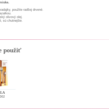
miske.
radajky, použite radšej drvené.
bazalkou.
ský olivový olej.
, sú chutnejšie.
e použiť
ILA
002