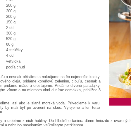
200 g
200 g
200 g
150 g
2 dcl
300 g
520 g
80 g
4 strúčiky
4 dcl
vetvička
podľa chuti
buľu a cesnak očistíme a nakrájame na čo najmenšie kocky.
ového oleja, pridáme koreňovú zeleninu, cibuľu, cesnak a
om pridáme mäso a orestujeme. Pridáme drvené paradajky,
ným vínom a na miernom ohni dusíme domäkka, približne 3
olíme, asi ako je slaná morská voda. Privedieme k varu.
y by mali byť po uvarení na skus. Vylejeme a len teraz
m.
a urobíme z nich hobliny. Do hlbokého taniera dáme hniezdo z uvarených 
mi a nahrubo nasekaným veľkolistým petržlenom.