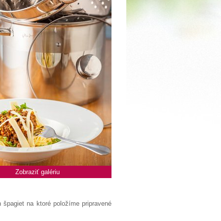
Zobraziť galériu
špagiet na ktoré položíme pripravené