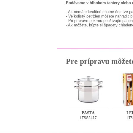
Podávame v hlbokom taniery alebo 
- Ak nemáte kvalitné chutné čerstvé pa
- Veľkolistý petržlen môžete nahradiť 
- Pri príprave pokrmu používajte panen
- Ak môžete, kúpte si špagety chladené
Pre prípravu môžet
PASTA
LE
LTSS2417
LT5