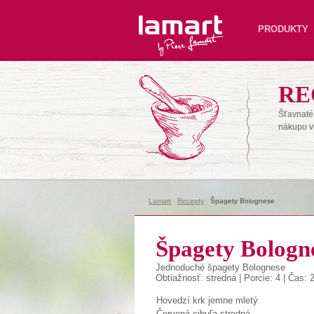
Lamart
PRODUKTY
RE
Šťavnaté 
nákupu v
Lamart
|
Recepty
|
Špagety Bolognese
Špagety Bologn
Jednoduché špagety Bolognese
Obtiažnosť: stredná | Porcie: 4 | Čas: 
Hovedzí krk jemne mletý
Červená cibuľa stredná