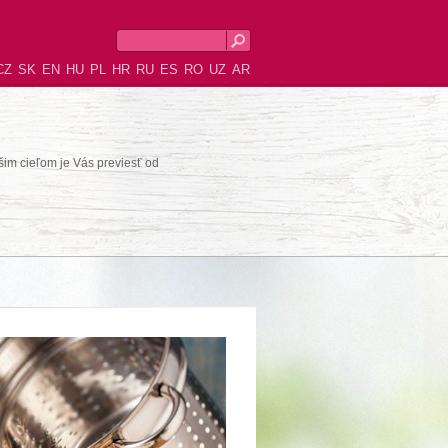
CZ
SK
EN
HU
PL
HR
RU
ES
RO
UZ
AR
šim cieľom je Vás previesť od