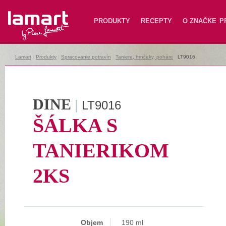
Lamart
PRODUKTY
RECEPTY
O ZNAČKE
P
Lamart
|
Produkty
|
Spracovanie potravín
|
Taniere, hrnčeky, poháre
|
LT9016
DINE
|
LT9016
ŠÁLKA S
TANIERIKOM
2KS
Objem
190 ml