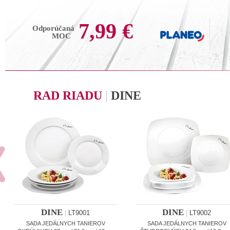
7,99 €
Odporúčaná
MOC
RAD RIADU
|
DINE
DINE
DINE
|
LT9001
|
LT9002
SADA JEDÁLNYCH TANIEROV
SADA JEDÁLNYCH TANIEROV