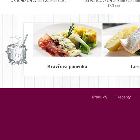
OKRÚHLYCH 27 cm / 21,9 cm / 19 cm
ŠTVORCOVÝCH 24,5 cm / 19,2 cm
17,3 cm
Bravčová panenka
Los
Produkty
Recepty