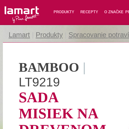
Lamart
PRODUKTY
RECEPTY
O ZNAČKE
P
Lamart
|
Produkty
|
Spracovanie potrav
BAMBOO
|
LT9219
SADA
MISIEK NA