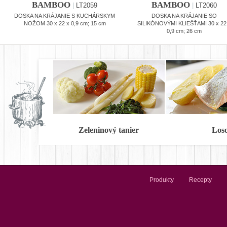
BAMBOO
BAMBOO
|
LT2059
|
LT2060
DOSKA NA KRÁJANIE S KUCHÁRSKYM
DOSKA NA KRÁJANIE SO
NOŽOM 30 x 22 x 0,9 cm; 15 cm
SILIKÓNOVÝMI KLIEŠŤAMI 30 x 22
0,9 cm; 26 cm
Zeleninový tanier
Los
Produkty
Recepty