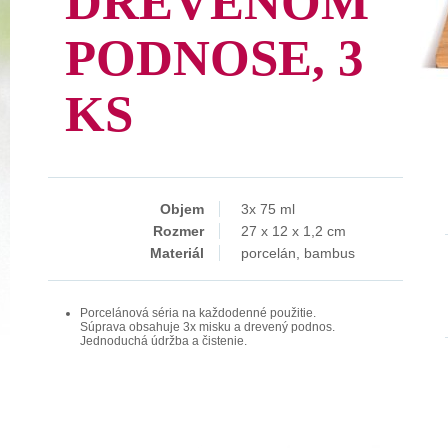
DREVENOM
PODNOSE, 3
KS
Objem
3x 75 ml
Rozmer
27 x 12 x 1,2 cm
Materiál
porcelán, bambus
Porcelánová séria na každodenné použitie.
Súprava obsahuje 3x misku a drevený podnos.
Jednoduchá údržba a čistenie.