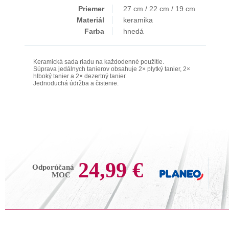
Priemer
27 cm / 22 cm / 19 cm
Materiál
keramika
Farba
hnedá
Keramická sada riadu na každodenné použitie.
Súprava jedálnych tanierov obsahuje 2× plytký tanier, 2×
hlboký tanier a 2× dezertný tanier.
Jednoduchá údržba a čistenie.
24,99 €
Odporúčaná
MOC