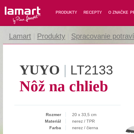
Lamart
PRODUKTY
RECEPTY
O ZNAČKE
P
Lamart
|
Produkty
|
Spracovanie potrav
YUYO
|
LT2133
Nôž na chlieb
Rozmer
20 x 33,5 cm
Materiál
nerez / TPR
Farba
nerez / čierna