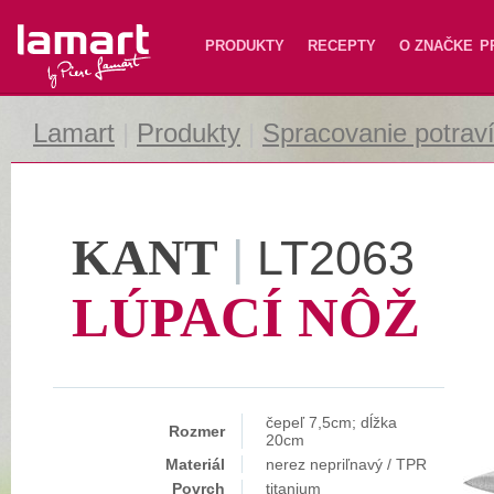
Lamart
PRODUKTY
RECEPTY
O ZNAČKE
P
Lamart
|
Produkty
|
Spracovanie potrav
KANT
|
LT2063
LÚPACÍ NÔŽ
čepeľ 7,5cm; dĺžka
Rozmer
20cm
Materiál
nerez nepriľnavý / TPR
Povrch
titanium