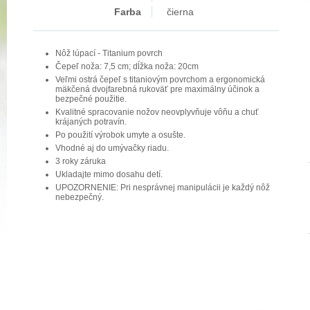
Farba
čierna
Nôž lúpací - Titanium povrch
Čepeľ noža: 7,5 cm; dĺžka noža: 20cm
Veľmi ostrá čepeľ s titaniovým povrchom a ergonomická
mäkčená dvojfarebná rukoväť pre maximálny účinok a
bezpečné použitie.
Kvalitné spracovanie nožov neovplyvňuje vôňu a chuť
krájaných potravín.
Po použití výrobok umyte a osušte.
Vhodné aj do umývačky riadu.
3 roky záruka
Ukladajte mimo dosahu detí.
UPOZORNENIE: Pri nesprávnej manipulácii je každý nôž
nebezpečný.