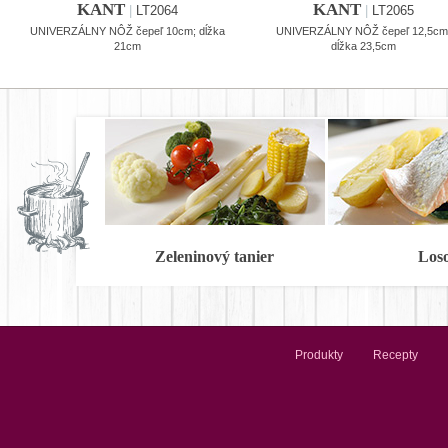
KANT
KANT
|
LT2064
|
LT2065
UNIVERZÁLNY NÔŽ čepeľ 10cm; dĺžka
UNIVERZÁLNY NÔŽ čepeľ 12,5cm
21cm
dĺžka 23,5cm
Zeleninový tanier
Los
Produkty
Recepty