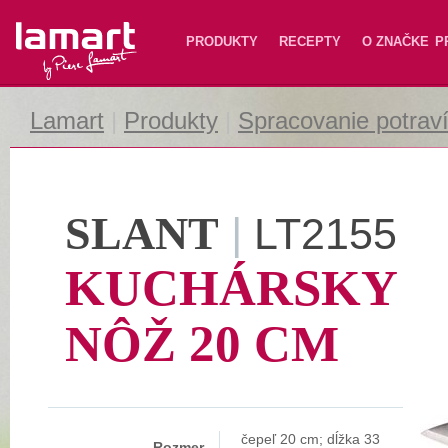
Lamart
PRODUKTY
RECEPTY
O ZNAČKE
P
Lamart
|
Produkty
|
Spracovanie potrav
SLANT
|
LT2155
KUCHÁRSKY
NÔŽ 20 CM
čepeľ 20 cm; dĺžka 33
Rozmer