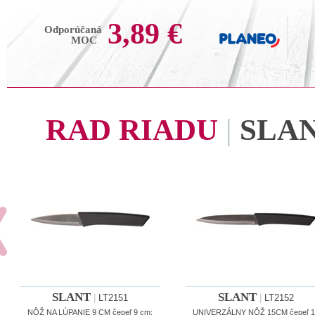
3,89 €
Odporúčaná
MOC
RAD RIADU
|
SLA
SLANT
SLANT
|
LT2151
|
LT2152
NÔŽ NA LÚPANIE 9 CM čepeľ 9 cm;
UNIVERZÁLNY NÔŽ 15CM čepeľ 1