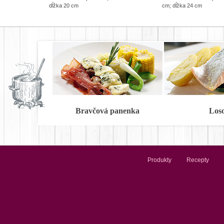
dĺžka 20 cm
cm; dĺžka 24 cm
Bravčová panenka
Los
Produkty
Recepty