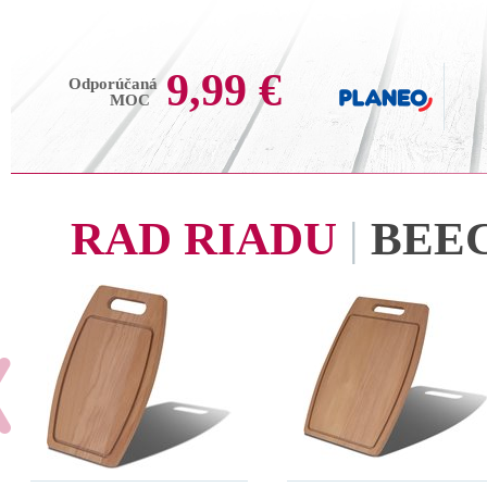
9,99 €
Odporúčaná
MOC
RAD RIADU
|
BEE