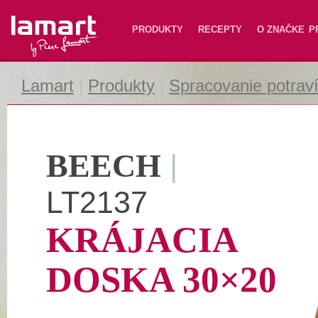
Lamart
PRODUKTY
RECEPTY
O ZNAČKE
P
Lamart
|
Produkty
|
Spracovanie potrav
BEECH
|
LT2137
KRÁJACIA
DOSKA 30×20