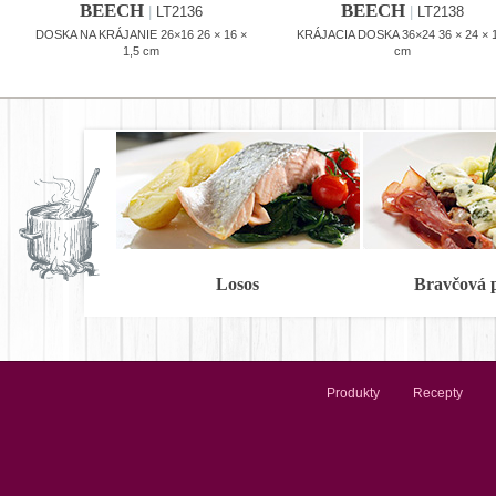
BEECH
BEECH
|
LT2136
|
LT2138
DOSKA NA KRÁJANIE 26×16 26 × 16 ×
KRÁJACIA DOSKA 36×24 36 × 24 × 
1,5 cm
cm
Losos
Bravčová 
Produkty
Recepty