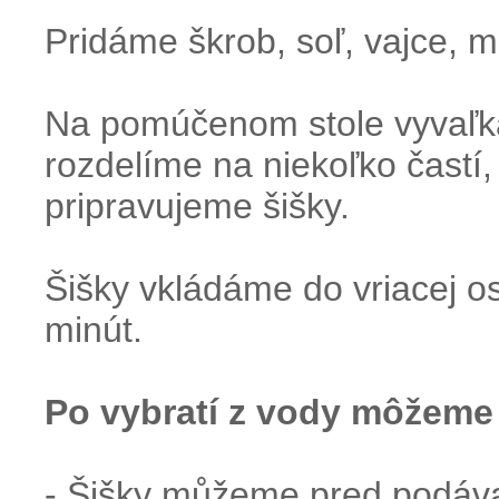
Pridáme škrob, soľ, vajce, 
Na pomúčenom stole vyvaľká
rozdelíme na niekoľko častí,
pripravujeme šišky.
Šišky vkládáme do vriacej o
minút.
Po vybratí z vody môžeme
- Šišky můžeme pred podávan