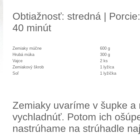
Obtiažnosť: stredná | Porcie:
40 minút
Zemiaky múčne
600 g
Hrubá múka
300 g
Vajce
2 ks
Zemiakový škrob
1 lyžica
Soľ
1 lyžička
Zemiaky uvaríme v šupke a
vychladnúť. Potom ich ošú
nastrúhame na strúhadle na