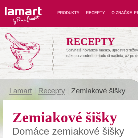
Lamart
PRODUKTY
RECEPTY
O ZNAČKE
P
RECEPTY
Šťavnaté hovädzie mäsko, uprostred ružové
nákupu vhodného riadu či náčinia, až po 
Lamart
|
Recepty
|
Zemiakové šišky
Zemiakové šišky
Domáce zemiakové šišky