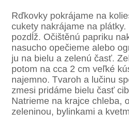
Rďkovky pokrájame na kolies
cukety nakrájame na plátky
pozdĺž. Očištěnú papriku na
nasucho opečieme alebo ogril
ju na bielu a zelenú časť. Z
potom na cca 2 cm veľké kús
najemno. Tvaroh a lučinu s
zmesi pridáme bielu časť cib
Natrieme na krajce chleba,
zeleninou, bylinkami a kvetm