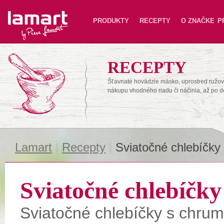
Lamart
PRODUKTY
RECEPTY
O ZNAČKE
P
RECEPTY
Šťavnaté hovädzie mäsko, uprostred ružové
nákupu vhodného riadu či náčinia, až po 
Lamart
|
Recepty
|
Sviatočné chlebíčky
Sviatočné chlebíčky
Sviatočné chlebíčky s chru