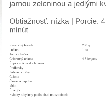
jarnou zeleninou a jedlými k
Obtiažnosť: nízka | Porcie: 4
minút
Plnotučný tvaroh
250 g
Lučina
1 ks
Jarná cibuľka
Celozrnný chleba
4-6 krajcov
Štipka soli na dochutenie
Reďkovky
Zelené fazoľky
Cuketa
Červená paprika
Mrka
Špargľa
Kvietky a bylinky podľa chuti na ozdobenie