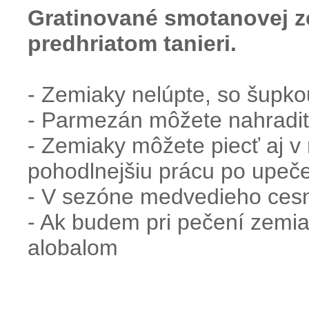
Gratinované
smotanovej
z
predhriatom
tanieri.
- Zemiaky nelúpte, so šupko
- Parmezán môžete nahradiť
- Zemiaky môžete piecť aj v
pohodlnejšiu prácu po upeč
- V sezóne medvedieho cesn
- Ak budem pri pečení zemia
alobalom