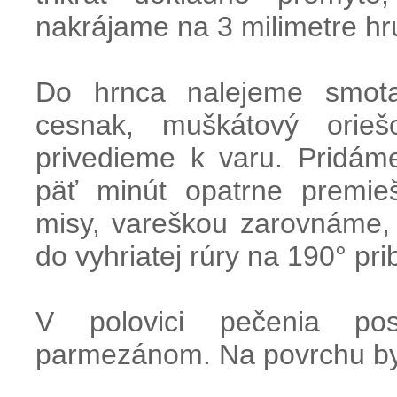
nakrájame na 3 milimetre hr
Do hrnca nalejeme smotan
cesnak, muškátový orie
privedieme k varu. Pridám
päť minút opatrne premie
misy, vareškou zarovnáme,
do vyhriatej rúry na 190° pri
V polovici pečenia po
parmezánom. Na povrchu by 