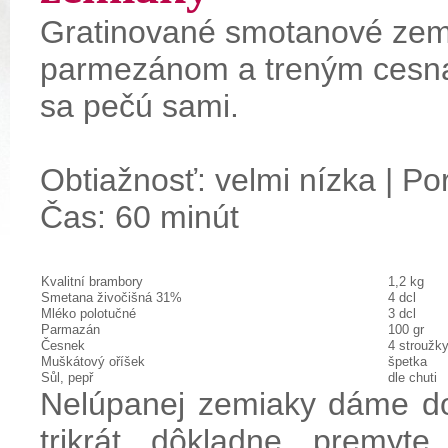
Gratinované smotanové zem
parmezánom a treným cesna
sa pečú sami.
Obtiažnosť: velmi nízka | Por
Čas: 60 minút
Kvalitní brambory
1,2 kg
Smetana živočišná 31%
4 dcl
Mléko polotučné
3 dcl
Parmazán
100 gr
Česnek
4 stroužk
Muškátový oříšek
špetka
Sůl, pepř
dle chuti
Nelúpanej zemiaky dáme do
trikrát dôkladne premyt