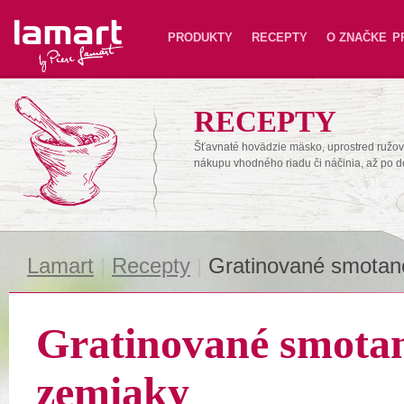
Lamart
PRODUKTY
RECEPTY
O ZNAČKE
P
RECEPTY
Šťavnaté hovädzie mäsko, uprostred ružové
nákupu vhodného riadu či náčinia, až po 
Lamart
|
Recepty
|
Gratinované smotan
Gratinované smota
zemiaky