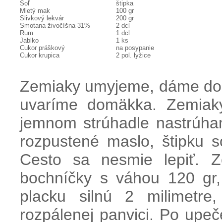
Soľ
štipka
Mletý mak
100 gr
Slivkový lekvár
200 gr
Smotana živočíšna 31%
2 dcl
Rum
1 dcl
Jablko
1 ks
Cukor práškový
na posypanie
Cukor krupica
2 pol. lyžice
Zemiaky umyjeme, dáme do 
uvaríme domäkka. Zemiak
jemnom strúhadle nastrúham
rozpustené maslo, štipku s
Cesto sa nesmie lepiť. Z
bochníčky s váhou 120 gr
placku silnú 2 milimetr
rozpálenej panvici. Po upe