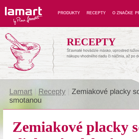
Lamart
PRODUKTY
RECEPTY
O ZNAČKE
P
RECEPTY
Šťavnaté hovädzie mäsko, uprostred ružové
nákupu vhodného riadu či náčinia, až po 
Lamart
|
Recepty
|
Zemiakové placky s
smotanou
Zemiakové placky s