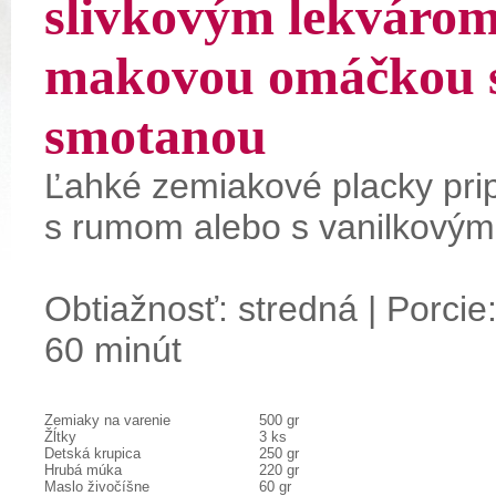
slivkovým lekvárom
makovou omáčkou 
smotanou
Ľahké
zemiakové
placky
pri
s
rumom
alebo
s
vanilkovým
Obtiažnosť: stredná | Porcie:
60 minút
Zemiaky na varenie
500 gr
Žĺtky
3 ks
Detská krupica
250 gr
Hrubá múka
220 gr
Maslo živočíšne
60 gr