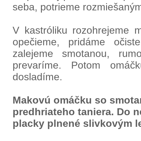
seba, potrieme rozmiešaným
V kastróliku rozohrejeme 
opečieme, pridáme očiste
zalejeme smotanou, rum
prevaríme. Potom omáčk
dosladíme.
Makovú omáčku so smotan
predhriateho taniera. Do
placky plnené slivkovým 