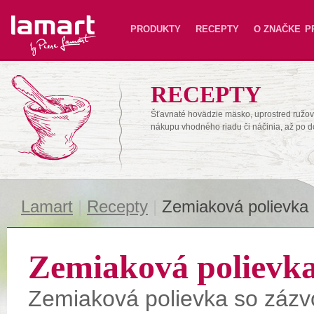
Lamart
PRODUKTY
RECEPTY
O ZNAČKE
P
RECEPTY
Šťavnaté hovädzie mäsko, uprostred ružové
nákupu vhodného riadu či náčinia, až po 
Lamart
|
Recepty
|
Zemiaková polievka
Zemiaková polievk
Zemiaková polievka so záz