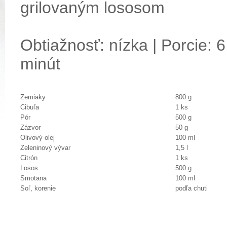
grilovaným lososom
Obtiažnosť: nízka | Porcie: 6
minút
Zemiaky
800 g
Cibuľa
1 ks
Pór
500 g
Zázvor
50 g
Olivový olej
100 ml
Zeleninový vývar
1,5 l
Citrón
1 ks
Losos
500 g
Smotana
100 ml
Soľ, korenie
podľa chuti