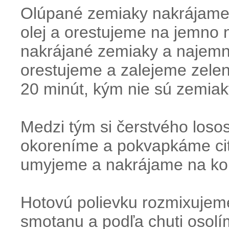
Olúpané zemiaky nakrájame 
olej a orestujeme na jemno 
nakrájané zemiaky a najemn
orestujeme a zalejeme zele
20 minút, kým nie sú zemia
Medzi tým si čerstvého loso
okoreníme a pokvapkáme cit
umyjeme a nakrájame na kol
Hotovú polievku rozmixuje
smotanu a podľa chuti osol