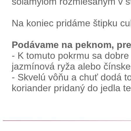
solamylom rozmiešaným v s
Na koniec pridáme štipku cu
Podávame na peknom, pred
- K tomuto pokrmu sa dobre 
jazmínová ryža alebo čínske
- Skvelú vôňu a chuť dodá 
koriander pridaný do jedla 