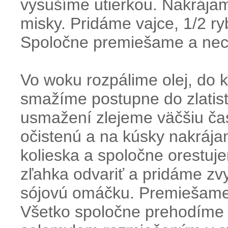
vysušíme utierkou. Nakrája
misky. Pridáme vajce, 1/2 ry
Spoločne premiešame a nec
Vo woku rozpálime olej, do 
smažíme postupne do zlatis
usmažení zlejeme väčšiu čas
očistenú a na kúsky nakrájan
kolieska a spoločne orestu
zľahka odvariť a pridáme zv
sójovú omáčku. Premiešame
Všetko spoločne prehodíme 