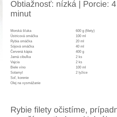
Obtiažnosť: nízká | Porcie: 4
minut
Morská šťuka
600 g (filety)
Ústricová omáčka
100 ml
Rybia omáčka
20 ml
Sójová omáčka
40 ml
Červená kápia
400 g
Jarná cibuľka
2 ks
Vajcia
2 ks
Biele víno
100 ml
Solamyl
2 lyžice
Soľ, korenie
Olej na vysmážanie
Rybie filety očistíme, prípa