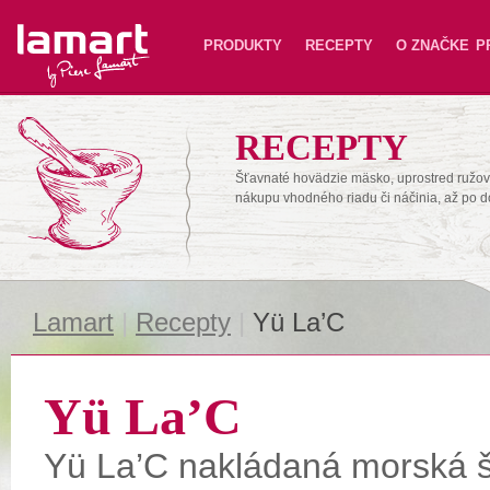
Lamart
PRODUKTY
RECEPTY
O ZNAČKE
P
RECEPTY
Šťavnaté hovädzie mäsko, uprostred ružové
nákupu vhodného riadu či náčinia, až po 
Lamart
|
Recepty
|
Yü La’C
Yü La’C
Yü La’C nakládaná morská 