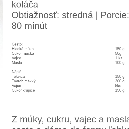
koláča
Obtiažnosť: stredná | Porcie:
80 minút
Cesto:
Hladká múka
150 g
Cukor múčka
50g
Vajce
1 ks
Maslo
100 g
Náplň:
Tekvica
150 g
Tvaroh mäkký
300 g
Vajce
5ks
Cukor krupice
150 g
Z múky, cukru, vajec a masl