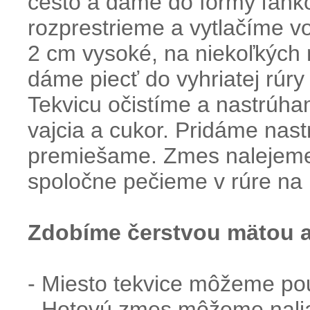
cesto a dáme do formy ľahk
rozprestrieme a vytlačíme vo
2 cm vysoké, na niekoľkých 
dáme piecť do vyhriatej rúr
Tekvicu očistíme a nastrúh
vajcia a cukor. Pridáme nas
premiešame. Zmes nalejeme
spoločne pečieme v rúre na
Zdobíme čerstvou mätou
- Miesto tekvice môžeme pou
- Hotovú zmes môžeme nalia