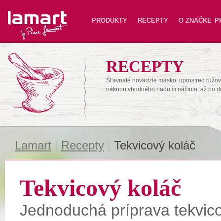
Lamart
PRODUKTY
RECEPTY
O ZNAČKE
P
RECEPTY
Šťavnaté hovädzie mäsko, uprostred ružové
nákupu vhodného riadu či náčinia, až po 
Lamart
|
Recepty
|
Tekvicový koláč
Tekvicový koláč
Jednoduchá
príprava
tekvic