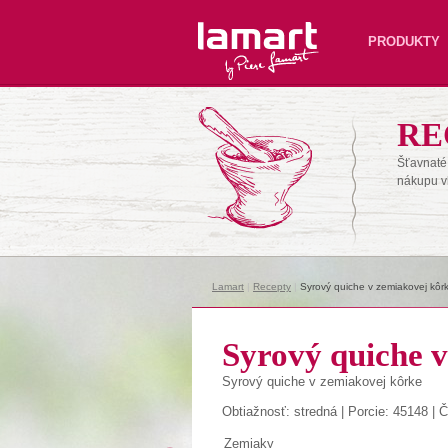
Lamart
PRODUKTY
RE
Šťavnaté 
nákupu v
Lamart
|
Recepty
|
Syrový quiche v zemiakovej kôr
Syrový quiche 
Syrový quiche v zemiakovej kôrke
Obtiažnosť: stredná | Porcie: 45148 | 
Zemiaky