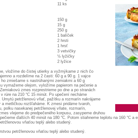
11 ks
150 g
15 g
250 g
1 balíček
2 hrsti
1 hrsť
3 vetvičky
½ lyžičky
2 lyžice
, vložíme do čistej utierky a vyžmýkame z nich čo
emno a rozdelíme na 2 časti: 60 g a 90 g. 1 vajce
 ho zmiešame s nastrúhanými zemiakmi a 60 g
mu vymažeme olejom, vyložíme papierom na pečenie a
 Zemiakovú zmes rozprestrieme po dne a po stranách
e v rúre na 210 °C 15 minút. Po upečení necháme
. Umytú petržlenovú vňať, pažítku a rozmarín nakrájame
 a metličkou rozšľaháme. K zmesi pridáme tvaroh,
, polku nasekanej petržlenovej vňate, rozmarín,
ú zmes vlejeme do predpečeného korpusu, zasypeme druhou
 pečieme ďalších 40 minút na 180 °C. Potom stiahneme teplotu na 160 °C a 
tržlenovou vňaťou teplý alebo studený.
tvou petržlenovou vňaťou teplý alebo studený.