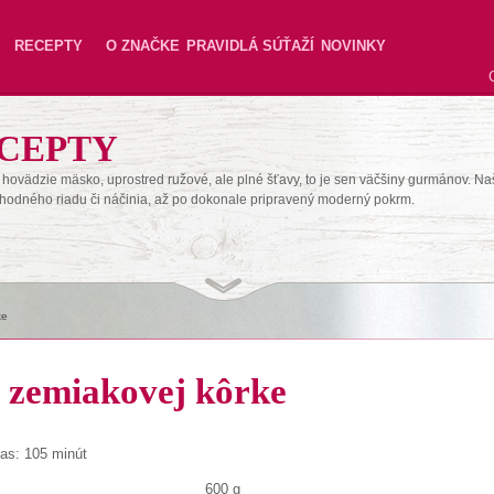
RECEPTY
O ZNAČKE
PRAVIDLÁ SÚŤAŽÍ
NOVINKY
CEPTY
hovädzie mäsko, uprostred ružové, ale plné šťavy, to je sen väčšiny gurmánov. Na
hodného riadu či náčinia, až po dokonale pripravený moderný pokrm.
ke
v zemiakovej kôrke
Čas: 105 minút
600 g