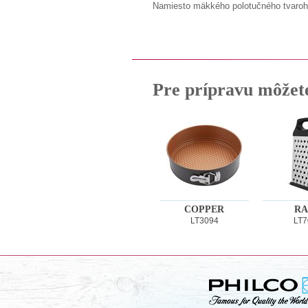
Namiesto mäkkého polotučného tvarohu
Pre prípravu môžet
COPPER
RA
LT3094
LT7