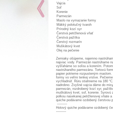
Vajcia
Soľ
Korenie
Parmezán
Maslo na vymazanie formy
Mäkký polotučný tvaroh
Prírodný kozí syr
Čerstvá petržlenová vňať
Čerstvá pažítka
Čerstvý rozmarín
Muškátový kvet
Olej na pečenie
Zemiaky ošúpeme, najemno nastrúhame
najviac vody. Parmezán nastrúhame naj
vyšľaháme so soľou a korením. Potom
nastrúhaného parmezánu. Tortovú for
papier potrieme rozpusteným maslom.
formy vo veľmi tenkej vrstve. Pečiem
vychladnúť. Rúru stiahneme na 180 °C
nadrobno. Zvyšné vajcia dáme do misy
parmezán, rozdrobený kozí syr, pažítku
muškátový kvet, soľ, korenie. Syrov
polkou nasekanej petržlenovej vňate a
quiche podávame ozdobený čerstvou pe
----------
Hotový quiche podávame ozdobený čers
----------