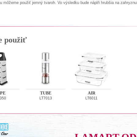
 môžeme použiť jemný tvaroh. Vo výsledku bude náplň hrubšia na zahryznut
e použiť
PE
TUBE
AIR
050
LT7013
LT6011