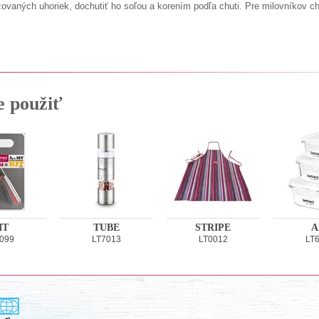
zovaných uhoriek, dochutiť ho soľou a korením podľa chuti. Pre milovníkov c
e použiť
IT
TUBE
STRIPE
A
099
LT7013
LT0012
LT