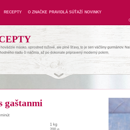
RECEPTY
O ZNAČKE
PRAVIDLÁ SÚŤAŽÍ
NOVINKY
CEPTY
hovädzie mäsko, uprostred ružové, ale plné šťavy, to je sen väčšiny gurmánov. Na
hodného riadu či náčinia, až po dokonale pripravený moderný pokrm.
 s gaštanmi
 minút
1 kg
200 g