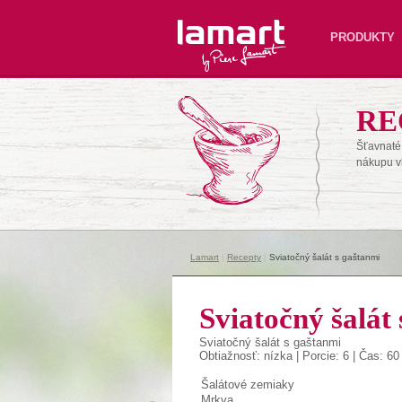
Lamart
PRODUKTY
RE
Šťavnaté 
nákupu v
Lamart
|
Recepty
|
Sviatočný šalát s gaštanmi
Sviatočný šalát
Sviatočný šalát s gaštanmi
Obtiažnosť: nízka | Porcie: 6 | Čas: 60
Šalátové zemiaky
Mrkva