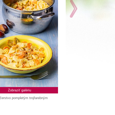
Zobraziť galériu
 čerstvo pompletým trojfarebným