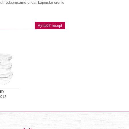
hutí odporúčame pridať kajenské orenie
Vytlačiť recept
IR
6012