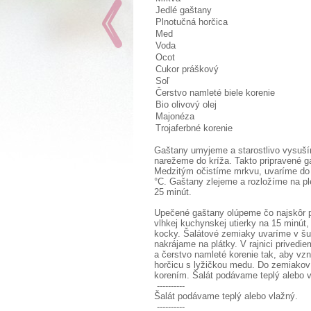
Jedlé gaštany
Plnotučná horčica
Med
Voda
Ocot
Cukor práškový
Soľ
Čerstvo namleté biele korenie
Bio olivový olej
Majonéza
Trojaferbné korenie
Gaštany umyjeme a starostlivo vysuší
narežeme do kríža. Takto pripravené 
Medzitým očistíme mrkvu, uvaríme do 
°C. Gaštany zlejeme a rozložíme na pl
25 minút.
Upečené gaštany olúpeme čo najskôr po 
vlhkej kuchynskej utierky na 15 minút,
kocky. Šalátové zemiaky uvaríme v šup
nakrájame na plátky. V rajnici privedi
a čerstvo namleté korenie tak, aby vz
horčicu s lyžičkou medu. Do zemiakov 
korením. Šalát podávame teplý alebo 
----------
Šalát podávame teplý alebo vlažný.
----------