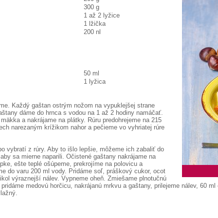
300 g
1 až 2 lyžice
1 lžička
200 nl
50 ml
1 lyžica
me. Každý gaštan ostrým nožom na vypuklejšej strane
gaštany dáme do hrnca s vodou na 1 až 2 hodiny namáčať.
mäkka a nakrájame na plátky. Rúru predohrejeme na 215
ech narezaným krížikom nahor a pečieme vo vyhriatej rúre
vybratí z rúry. Aby to išlo lepšie, môžeme ich zabaliť do
 aby sa mierne naparili. Očistené gaštany nakrájame na
ke, ešte teplé ošúpeme, prekrojíme na polovicu a
eme do varu 200 ml vody. Pridáme soľ, práškový cukor, ocot
nikol výraznejší nálev. Vypneme oheň. Zmiešame plnotučnú
pridáme medovú horčicu, nakrájanú mrkvu a gaštany, prilejeme nálev, 60 ml
vlažný.