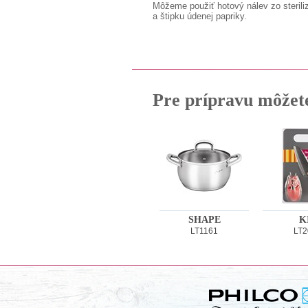
Môžeme použiť hotový nálev zo sterili
a štipku údenej papriky.
Pre prípravu môžet
SHAPE
K
LT1161
LT2