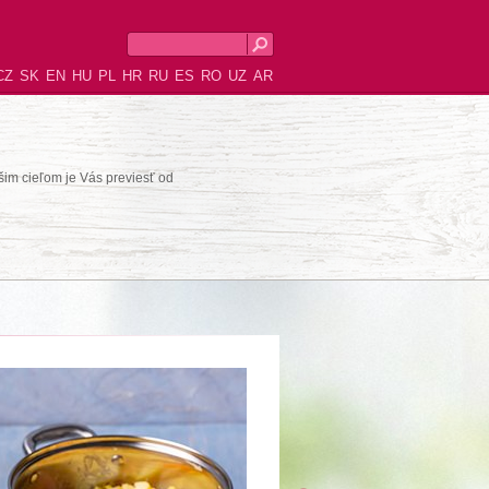
CZ
SK
EN
HU
PL
HR
RU
ES
RO
UZ
AR
šim cieľom je Vás previesť od