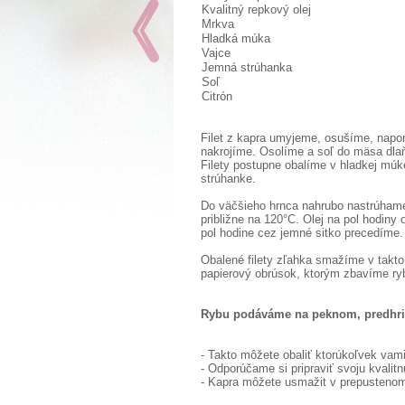
Kvalitný repkový olej
Mrkva
Hladká múka
Vajce
Jemná strúhanka
Soľ
Citrón
Filet z kapra umyjeme, osušíme, napo
nakrojíme. Osolíme a soľ do mäsa dla
Filety postupne obalíme v hladkej múke
strúhanke.
Do väčšieho hrnca nahrubo nastrúhame 
približne na 120°C. Olej na pol hodiny
pol hodine cez jemné sitko precedíme.
Obalené filety zľahka smažíme v takt
papierový obrúsok, ktorým zbavíme ryb
Rybu podáváme na peknom, predhria
- Takto môžete obaliť ktorúkoľvek vam
- Odporúčame si pripraviť svoju kvalit
- Kapra môžete usmažit v prepusteno