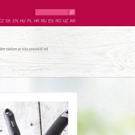
CZ
SK
EN
HU
PL
HR
RU
ES
RO
UZ
AR
šim cieľom je Vás previesť od