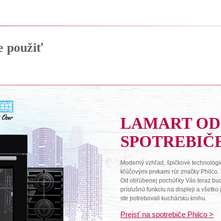
e použiť
LAMART O
SPOTREBIČ
Moderný vzhľad, špičkové technológie
kľúčovými prvkami rúr značky Philco.
Od obľúbenej pochúťky Vás teraz budú 
príslušnú funkciu na displeji a všetk
ste potrebovali kuchársku knihu.
Prejsť na spotrebiče Philco >