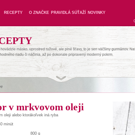
RECEPTY
O ZNAČKE
PRAVIDLÁ SÚŤAŽÍ
NOVINKY
CEPTY
hovädzie mäsko, uprostred ružové, ale plné šťavy, to je sen väčšiny gurmánov. Na
hodného riadu či náčinia, až po dokonale pripravený moderný pokrm.
ji
r v mrkvovom oleji
om
oleji
alebo ktorákoľvek iná
ryba
40 minút
800 g