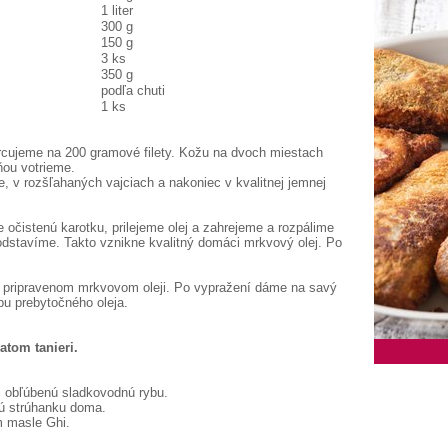
1 liter
300 g
150 g
3 ks
350 g
podľa chuti
1 ks
rcujeme na 200 gramové filety. Kožu na dvoch miestach
ňou votrieme.
, v rozšľahaných vajciach a nakoniec v kvalitnej jemnej
očistenú karotku, prilejeme olej a zahrejeme a rozpálime
 odstavíme. Takto vznikne kvalitný domáci mrkvový olej. Po
o pripravenom mrkvovom oleji. Po vypražení dáme na savý
u prebytočného oleja.
tom tanieri.
i obľúbenú sladkovodnú rybu.
nú strúhanku doma.
m masle Ghi.