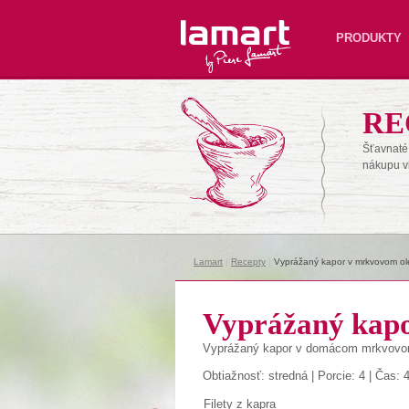
Lamart
PRODUKTY
RE
Šťavnaté 
nákupu v
Lamart
|
Recepty
|
Vyprážaný kapor v mrkvovom ole
Vyprážaný kapo
Vyprážaný
kapor
v
domácom
mrkvov
Obtiažnosť: stredná | Porcie: 4 | Čas: 
Filety z kapra