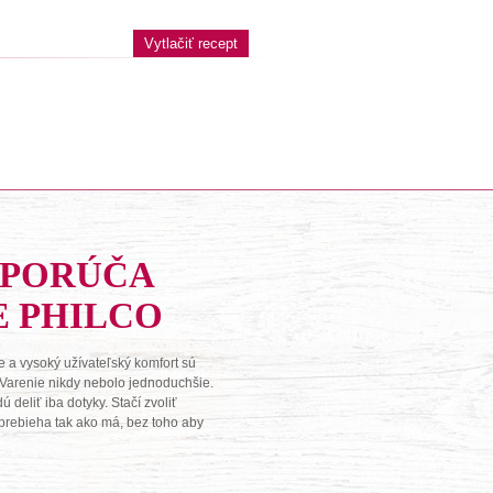
Vytlačiť recept
DPORÚČA
E PHILCO
 a vysoký užívateľský komfort sú
 Varenie nikdy nebolo jednoduchšie.
deliť iba dotyky. Stačí zvoliť
o prebieha tak ako má, bez toho aby