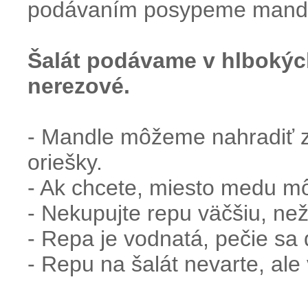
podávaním
posypeme
mand
Šalát
podávame
v
hlbokýc
nerezové
.
-
Mandle
môžeme nahradiť
oriešky
.
-
Ak chcete,
miesto
medu
mô
-
Nekupujte
repu
väčšiu,
ne
-
Repa
je
vodnatá
,
pečie
sa
-
Repu
na
šalát
nevarte
,
ale