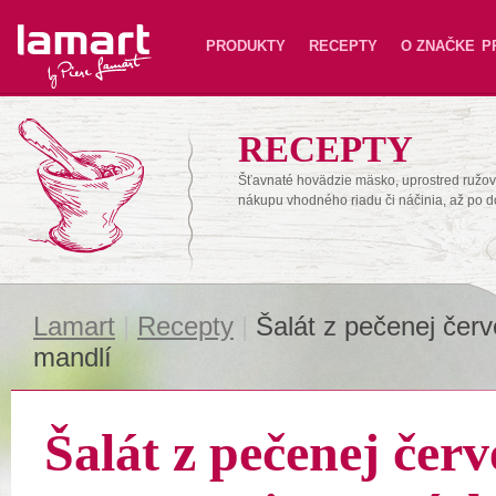
Lamart
PRODUKTY
RECEPTY
O ZNAČKE
P
RECEPTY
Šťavnaté hovädzie mäsko, uprostred ružové
nákupu vhodného riadu či náčinia, až po 
Lamart
|
Recepty
|
Šalát z pečenej čer
mandlí
Šalát z pečenej červ