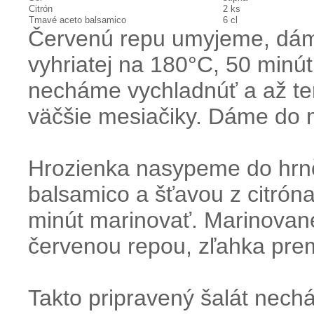
Citrón
2 ks
Tmavé aceto balsamico
6 cl
Červenú repu
umyjeme,
dá
vyhriatej
na
180
°
C
,
50
minút
necháme
vychladnúť
a
až te
väčšie
mesiačiky
.
Dáme do 
Hrozienka
nasypeme
do
hrn
balsamico
a
šťavou
z citrón
minút
marinovať
.
Marinovan
červenou
repou
,
zľahka
pre
Takto pripravený
šalát
nech