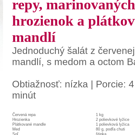
repy, marinovanýc
hrozienok a plátko
mandlí
Jednoduchý šalát z červenej
mandlí, s medom a octom B
Obtiažnosť: nízka | Porcie: 4
minút
Červená repa
1 kg
Hrozienka
2 polievkové lyžice
Plátkované mandle
1 polievková lyžica
Med
80 g, podľa chuti
Soľ
štipka