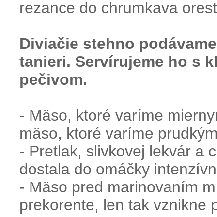
rezance do chrumkava ores
Diviačie stehno podávame
tanieri. Servírujeme ho s 
pečivom.
- Mäso, ktoré varíme miern
mäso, ktoré varíme prudký
- Pretlak, slivkovej lekvár 
dostala do omáčky intenzívne
- Mäso pred marinovaním mi
prekorente, len tak vznikne 