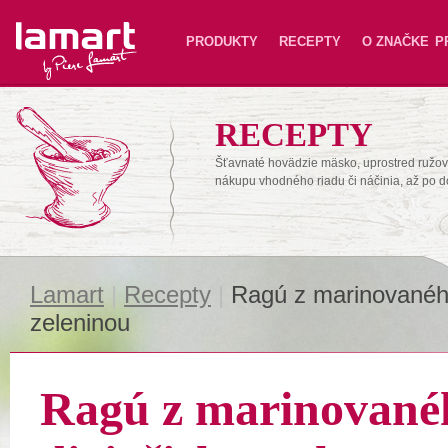
Lamart
PRODUKTY
RECEPTY
O ZNAČKE
P
RECEPTY
Šťavnaté hovädzie mäsko, uprostred ružové
nákupu vhodného riadu či náčinia, až po 
Lamart
|
Recepty
|
Ragú z marinovaného
zeleninou
Ragú z marinované