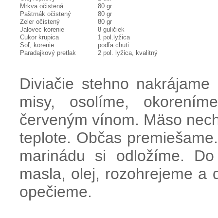
Mrkva očistená
80 gr
Paštrnák očistený
80 gr
Zeler očistený
80 gr
Jalovec korenie
8 guličiek
Cukor krupica
1 pol.lyžica
Soľ, korenie
podľa chuti
Paradajkový pretlak
2 pol. lyžica, kvalitný
Diviačie stehno nakrájam
misy, osolíme, okorením
červeným vínom. Mäso nech
teplote. Občas premiešame
marinádu si odložíme. Do
masla, olej, rozohrejeme a
opečieme.