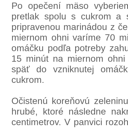
Po opečení mäso vyberiem
pretlak spolu s cukrom a 
pripravenou marinádou z č
miernom ohni varíme 70 mi
omáčku podľa potreby zahu
15 minút na miernom ohni
späť do vzniknutej omáčk
cukrom.
Očistenú koreňovú zeleninu
hrubé, ktoré následne na
centimetrov. V panvici roz