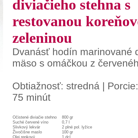
diviačieho stehna s
restovanou koreňo
zeleninou
Dvanásť hodín marinované d
mäso s omáčkou z červenéh
Obtiažnosť: stredná | Porcie:
75 minút
Očistené diviačie stehno
800 gr
Suché červené víno
0,7 l
Slivkový lekvár
2 plné pol. lyžice
Živočišne maslo
100 gr
Olej repkový
1 dcl