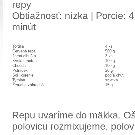
repy
Obtiažnosť: nízka | Porcie: 4
minút
Tortilla
4 ks
Červená repa
500 g
Jarná cibuľka
3 ks
Kyslá smotana
100 g
Cheddar
100 g
Polníček
20 g
Soľ, korenie
podľa chuti
Tymián
snietka
Žerucha záhradná
15 g
Repu uvaríme do mäkka. O
polovicu rozmixujeme, polov