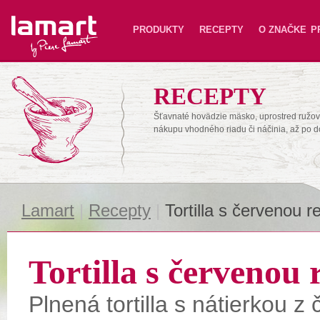
Lamart
PRODUKTY
RECEPTY
O ZNAČKE
P
RECEPTY
Šťavnaté hovädzie mäsko, uprostred ružové
nákupu vhodného riadu či náčinia, až po 
Lamart
|
Recepty
|
Tortilla s červenou r
Tortilla s červenou
Plnená tortilla s nátierkou z