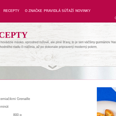
RECEPTY
O ZNAČKE
PRAVIDLÁ SÚŤAŽÍ
NOVINKY
CEPTY
hovädzie mäsko, uprostred ružové, ale plné šťavy, to je sen väčšiny gurmánov. Na
hodného riadu či náčinia, až po dokonale pripravený moderný pokrm.
emiačikmi Grenaille
 minút
800 g