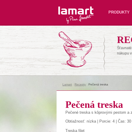
Lamart
PRODUKTY
RE
Šťavnaté 
nákupu v
Lamart
|
Recepty
|
Pečená treska
Pečená treska
Pečené treska s kôprovými pestom a z
Obtiažnosť: nízka | Porcie: 4 | Čas: 30
Treska filet