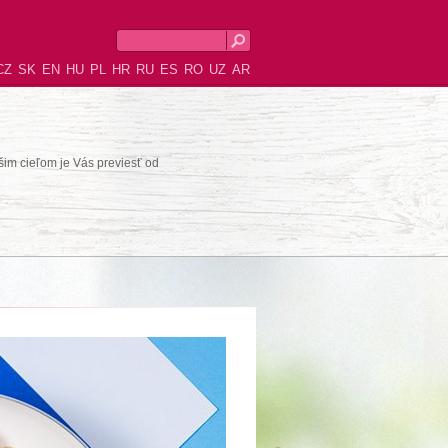
CZ
SK
EN
HU
PL
HR
RU
ES
RO
UZ
AR
šim cieľom je Vás previesť od