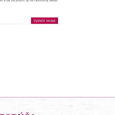
ho a dá sa použiť aj na cestoviny alebo
Vytlačiť recept