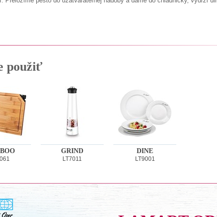
adí. Preložíme pesto do uzatvárateľnej nádoby a dáme do chladničky, vydrží dl
e použiť
BOO
GRIND
DINE
061
LT7011
LT9001