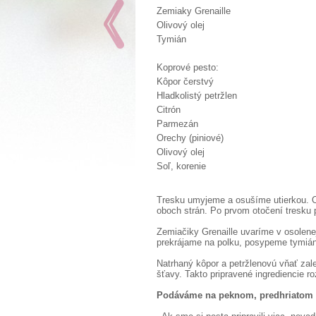
Zemiaky Grenaille
Olivový olej
Tymián
Koprové pesto:
Kôpor čerstvý
Hladkolistý petržlen
Citrón
Parmezán
Orechy (piniové)
Olivový olej
Soľ, korenie
Tresku umyjeme a osušíme utierkou. O
oboch strán. Po prvom otočení tresku
Zemiačiky Grenaille uvaríme v osolen
prekrájame na polku, posypeme tymián
Natrhaný kôpor a petržlenovú vňať zal
šťavy. Takto pripravené ingrediencie
Podáváme na peknom, predhriatom t