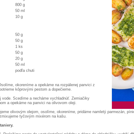
800 g
50 ml
10 g
50 g
50 g
1 ks
50 g
20 g
50 ml
podľa chuti
solíme, okoreníme a opekáme na rozpálenej panvici z
 potrieme kôprovými pestom a dopečieme.
ej vode. Scedíme a necháme vychladnúť. Zemiačiky
om a opekáme na panvici na olivovom oleji.
ejeme olivovým olejom, osolíme, okoreníme, pridáme namletý parmezán, pínio
 rozmixujeme tyčovým mixérom na kašu.
aniery.