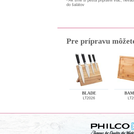
- Ak sme si pesta pripravili viac, nev
do šalátov
Pre prípravu môžet
BLADE
BAM
LT2026
LT2