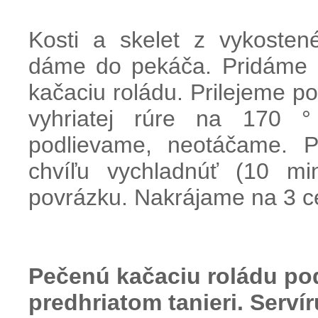
Kosti a
skelet z
vykosten
dáme
do
pekáča
.
Pridáme
kačaciu
roládu
.
Prilejeme
po
vyhriatej
rúre
na
170
°
podlievame
,
neotáčame
.
P
chvíľu
vychladnúť
(
10
mi
povrázku
.
Nakrájame
na
3
c
Pečenú
kačaciu
roládu
po
predhriatom
tanieri.
Serví