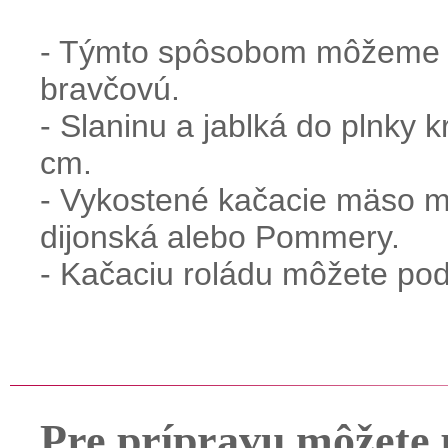
- Týmto spôsobom môžeme pri
bravčovú.
- Slaninu a jablká do plnky k
cm.
- Vykostené kačacie mäso mô
dijonská alebo Pommery.
- Kačaciu roládu môžete pod
Pre prípravu môžete 