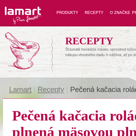
Lamart
PRODUKTY
RECEPTY
O ZNAČKE
P
RECEPTY
Šťavnaté hovädzie mäsko, uprostred ružové
nákupu vhodného riadu či náčinia, až po 
Lamart
|
Recepty
|
Pečená kačacia rolá
Pečená kačacia rol
plnená mäsovou pl