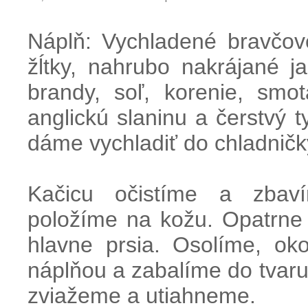
Náplň
:
Vychladené
bravčov
žĺtky
,
nahrubo
nakrájané ja
brandy
, soľ
, korenie,
smot
anglickú
slaninu
a
čerstvý
t
dáme
vychladiť
do chladničk
Kačicu
očistíme
a
zbav
položíme
na
kožu
.
Opatrne
hlavne
prsia
.
Osolíme
, ok
náplňou a
zabalíme
do tvar
zviažeme
a
utiahneme
.