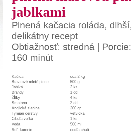
jablkami
Plnená
kačacia
roláda
, dlhší
delikátny
recept
Obtiažnosť: stredná | Porcie:
160 minút
Kačica
cca 2 kg
Bravcové mleté plece
500 g
Jablká
2 ks
Brandy
1 dcl
Žĺtky
4 ks
Smotana
2 dcl
Anglická slanina
200 gr
Tymián čerstvý
vetvička
Cibuľa veľká
1 ks
Voda
500 ml
Soľ, korenie
podľa chuti