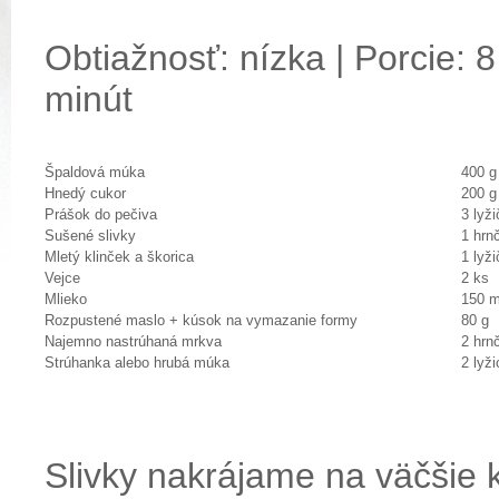
Obtiažnosť: nízka | Porcie: 8
minút
Špaldová múka
400 g
Hnedý cukor
200 g
Prášok do pečiva
3 lyž
Sušené slivky
1 hrn
Mletý klinček a škorica
1 lyž
Vejce
2 ks
Mlieko
150 m
Rozpustené maslo + kúsok na vymazanie formy
80 g
Najemno nastrúhaná mrkva
2 hrn
Strúhanka alebo hrubá múka
2 lyži
Slivky nakrájame na väčšie 