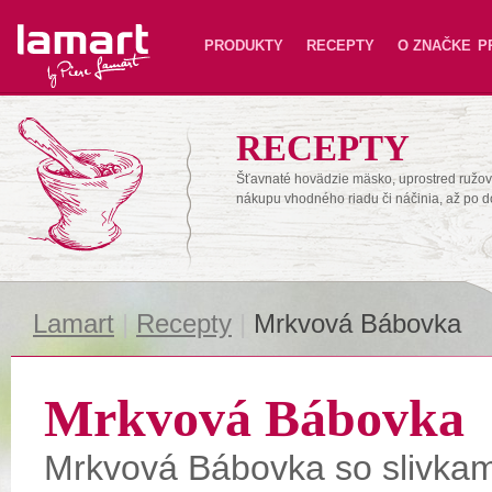
Lamart
PRODUKTY
RECEPTY
O ZNAČKE
P
RECEPTY
Šťavnaté hovädzie mäsko, uprostred ružové
nákupu vhodného riadu či náčinia, až po 
Lamart
|
Recepty
|
Mrkvová Bábovka
Mrkvová Bábovka
Mrkvová Bábovka so slivkam