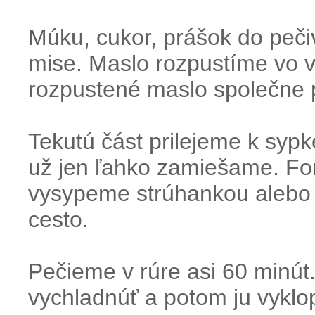
Múku, cukor, prášok do peči
mise. Maslo rozpustíme vo v
rozpustené maslo společne
Tekutú část prilejeme k syp
už jen ľahko zamiešame. F
vysypeme strúhankou alebo
cesto.
Pečieme v rúre asi 60 minú
vychladnúť a potom ju vyklo