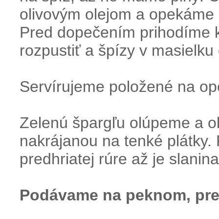
olivovým olejom a opekáme n
Pred dopečením prihodíme 
rozpustiť a špízy v masielku
Servírujeme položené na op
Zelenú špargľu olúpeme a o
nakrájanou na tenké plátky.
predhriatej rúre až je slani
Podávame na peknom, pred