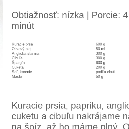
Obtiažnosť: nízka | Porcie: 4
minút
Kuracie prsa
600 g
Olivový olej
50 ml
Anglická slanina
300 g
Cibuľa
300 g
Špargľa
600 g
Cuketa
200 g
Soľ, korenie
podlľa chuti
Maslo
50 g
Kuracie prsia, papriku, angli
cuketu a cibuľu nakrájame n
na špíz, až ho máme plný. 