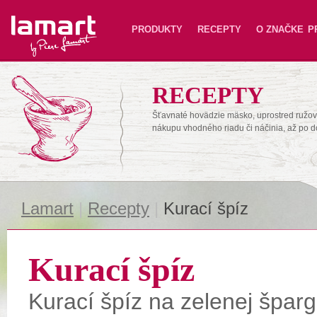
Lamart
PRODUKTY
RECEPTY
O ZNAČKE
P
RECEPTY
Šťavnaté hovädzie mäsko, uprostred ružové
nákupu vhodného riadu či náčinia, až po 
Lamart
|
Recepty
|
Kurací špíz
Kurací špíz
Kurací špíz na zelenej špargl