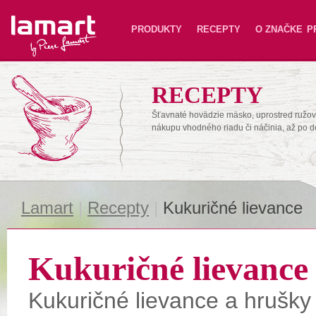
Lamart
PRODUKTY
RECEPTY
O ZNAČKE
P
RECEPTY
Šťavnaté hovädzie mäsko, uprostred ružové
nákupu vhodného riadu či náčinia, až po 
Lamart
|
Recepty
|
Kukuričné lievance
Kukuričné lievance
Kukuričné lievance a hrušky