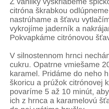
Z vanilky vyškriabeme špičk
citróna škrabkou odlúpneme 
nastrúhame a šťavu vytlačím
vykrojíme jaderník a nakrája
Pokvapkáme citrónovou šťav
V silnostennom hrnci nechá
cukru. Opatrne vmiešame 20
karamel. Pridáme do neho hr
škoricu a prúžok citrónovej
povaríme 5 až 10 minút, aby
ich z hrnca a karamelovú šť