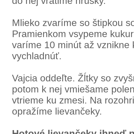
do nej vrátime hrušky.
Mlieko zvaríme so štipkou so
Pramienkom vsypeme kukurič
varíme 10 minút až vznikne
vychladnúť.
Vajcia oddeľte. Žĺtky so z
potom k nej vmiešame polen
vtrieme ku zmesi. Na rozohri
opražíme lievančeky.
Hotové lievančeky ihneď 