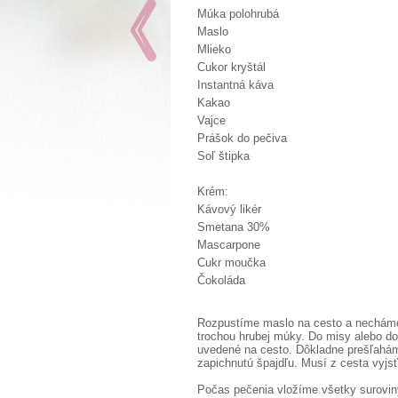
Múka polohrubá
Maslo
Mlieko
Cukor kryštál
Instantná káva
Kakao
Vajce
Prášok do pečiva
Soľ štipka
Krém:
Kávový likér
Smetana 30%
Mascarpone
Cukr moučka
Čokoláda
Rozpustíme maslo na cesto a nechám
trochou hrubej múky. Do misy alebo do
uvedené na cesto. Dôkladne prešľaháme
zapichnutú špajdľu. Musí z cesta vyj
Počas pečenia vložíme všetky suroviny