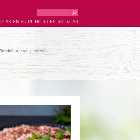
CZ
SK
EN
HU
PL
HR
RU
ES
RO
UZ
AR
šim cieľom je Vás previesť od