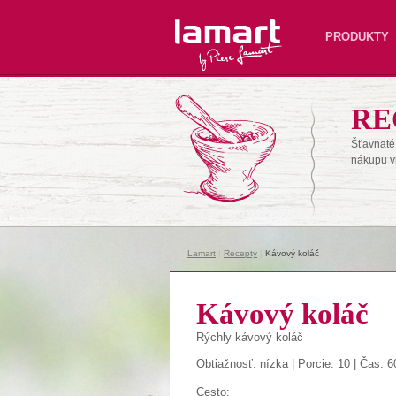
Lamart
PRODUKTY
RE
Šťavnaté 
nákupu v
Lamart
|
Recepty
|
Kávový koláč
Kávový koláč
Rýchly kávový koláč
Obtiažnosť: nízka | Porcie: 10 | Čas: 6
Cesto: