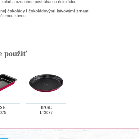
 koláč a ozdobíme postrúhanou čokoládou
nej čokolády i čokoládovými kávovými zrnami
 čiernou kávou.
e použiť
SE
BASE
075
LT3077