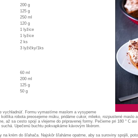
200 g
125 g
250 ml
120 g
1 lyžice
1 lyžice
2 ks
3 lyžičky/1ks
60 ml
200 ml
125 g
50 g
e vychladnúť. Formu vymastíme maslom a vysypeme
 kotlíka robota preosejeme múku, pridáme cukor, mlieko, rozpustené maslo a
, až sa cesto spojí a vlejeme do pripravenej formy. Pečieme pri 180 ° C asi
sť suchá. Upečenú buchtu pokvapkáme kávovým likérom.
 na krém do šľahača. Najskôr šľaháme opatrne, aby sa suroviny spojili, po