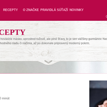
RECEPTY
O ZNAČKE
PRAVIDLÁ SÚŤAŽÍ
NOVINKY
CEPTY
hovädzie mäsko, uprostred ružové, ale plné šťavy, to je sen väčšiny gurmánov. Na
hodného riadu či náčinia, až po dokonale pripravený moderný pokrm.
0 minút