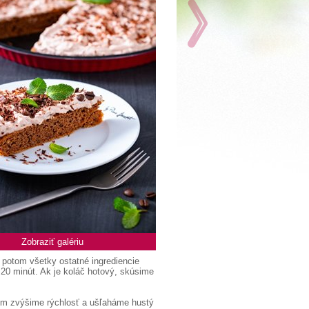
Zobraziť galériu
 potom všetky ostatné ingrediencie
 20 minút. Ak je koláč hotový, skúsime
tom zvýšime rýchlosť a ušľaháme hustý