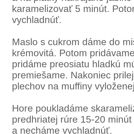
karamelizovať 5 minút. Po
vychladnúť.
Maslo s cukrom dáme do mi
krémovitá. Potom pridávame
pridáme preosiatu hladkú m
premiešame. Nakoniec prile
plechov na muffiny vyložene
Hore poukladáme skarameliz
predhriatej rúre 15-20 minú
a necháme vychladnúť.