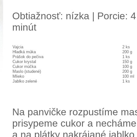
Obtiažnosť: nízka | Porcie: 4
minút
Vajcia
2 ks
Hladká múka
200 g
Prášok do pečiva
1 ks
Cukor krystal
150 g
Cukor múčka
100 g
Maslo (studené)
200 g
Mlieko
100 ml
Jablko zelené
1 ks
Na panvičke rozpustíme mas
prisypeme cukor a necháme
a na plátky nakrájané jablk