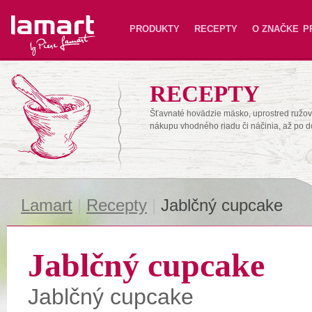
Lamart
PRODUKTY
RECEPTY
O ZNAČKE
P
RECEPTY
Šťavnaté hovädzie mäsko, uprostred ružové
nákupu vhodného riadu či náčinia, až po 
Lamart
|
Recepty
|
Jablčný cupcake
Jablčný cupcake
Jablčný cupcake