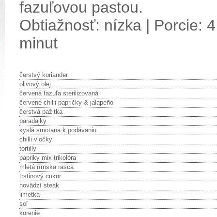
fazuľovou pastou.
Obtiažnosť: nízka | Porcie: 4
minut
čerstvý koriander
olivový olej
červená fazuľa sterilizovaná
červené chilli papričky & jalapeño
čerstvá pažitka
paradajky
kyslá smotana k podávaniu
chilli vločky
tortilly
papriky mix trikolóra
mletá rímska rasca
trstinový cukor
hovädzí steak
limetka
soľ
korenie