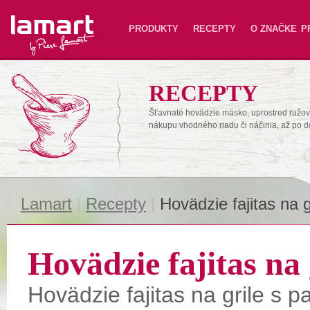
Lamart
PRODUKTY
RECEPTY
O ZNAČKE
P
RECEPTY
Šťavnaté hovädzie mäsko, uprostred ružové
nákupu vhodného riadu či náčinia, až po 
Lamart
|
Recepty
|
Hovädzie fajitas na g
Hovädzie fajitas na 
Hovädzie fajitas na grile s p