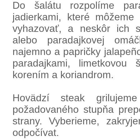
Do šalátu rozpolíme par
jadierkami, které môžeme
vyhazovať, a neskôr ich s
alebo paradajkovej omáč
najemno a papričky jalapeñ
paradajkami, limetkovou 
korením a koriandrom.
Hovädzí steak griluje
požadovaného stupňa prepe
strany. Vyberieme, zakry
odpočívat.