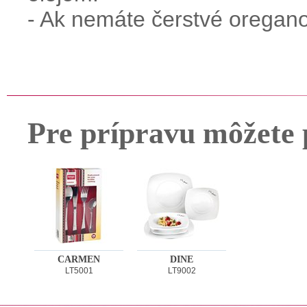
- Ak nemáte čerstvé oregan
Pre prípravu môžete 
CARMEN
DINE
LT5001
LT9002