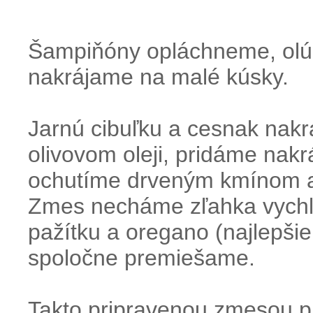
Šampiňóny opláchneme, olú
nakrájame na malé kúsky.
Jarnú cibuľku a cesnak nak
olivovom oleji, pridáme nak
ochutíme drveným kmínom a 
Zmes necháme zľahka vychl
pažítku a oregano (najlepši
spoločne premiešame.
Takto pripravenou zmesou p