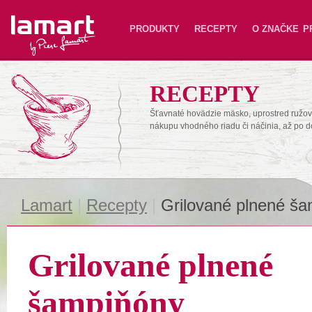
Lamart
PRODUKTY
RECEPTY
O ZNAČKE
P
RECEPTY
Šťavnaté hovädzie mäsko, uprostred ružové
nákupu vhodného riadu či náčinia, až po 
Lamart
|
Recepty
|
Grilované plnené š
Grilované plnené
šampiňóny