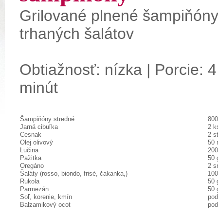
Grilované plnené šampiňóny
trhaných šalátov
Obtiažnosť: nízka | Porcie: 4
minút
Šampiňóny stredné
800
Jarná cibuľka
2 k
Cesnak
2 s
Olej olivový
50 
Lučina
200
Pažitka
50 
Oregáno
2 s
Šaláty (rosso, biondo, frisé, čakanka,)
100
Rukola
50 
Parmezán
50 
Soľ, korenie, kmín
pod
Balzamikový ocot
pod