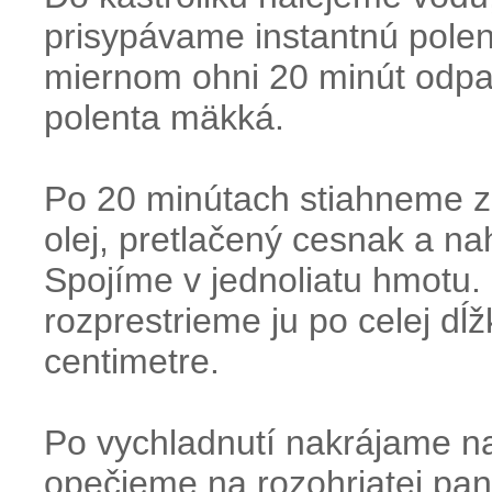
prisypávame instantnú pole
miernom ohni 20 minút odpa
polenta mäkká.
Po 20 minútach stiahneme z
olej, pretlačený cesnak a n
Spojíme v jednoliatu hmotu.
rozprestrieme ju po celej dĺ
centimetre.
Po vychladnutí nakrájame na
opečieme na rozohriatej panv