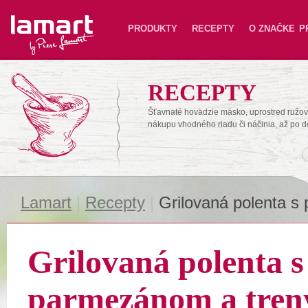
Lamart
PRODUKTY
RECEPTY
O ZNAČKE
P
RECEPTY
Šťavnaté hovädzie mäsko, uprostred ružové
nákupu vhodného riadu či náčinia, až po 
Lamart
|
Recepty
|
Grilovaná polenta 
Grilovaná polenta s
parmezánom a tre