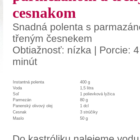
cesnakom
Snadná polenta s parmazá
třeným česnekem
Obtiažnosť: nízka | Porcie: 4
minút
Instantná polenta
400 g
Voda
1,5 litra
Soľ
1 polievková lyžica
Parmezán
80 g
Panenský olivový olej
1 dcl
Cesnak
3 strúčiky
Maslo
50 g
Do kastróliku nalejeme vodu