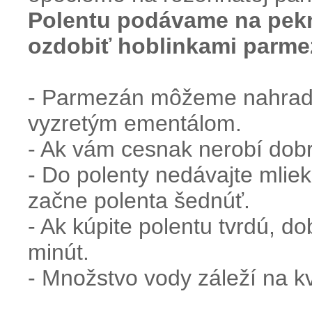
Polentu
podávame
na
pek
ozdobiť
hoblinkami
parme
- Parmezán môžeme nahradi
vyzretým ementálom.
- Ak vám cesnak nerobí dobr
- Do polenty nedávajte mlie
začne polenta šednúť.
- Ak kúpite polentu tvrdú, d
minút.
- Množstvo vody záleží na kva