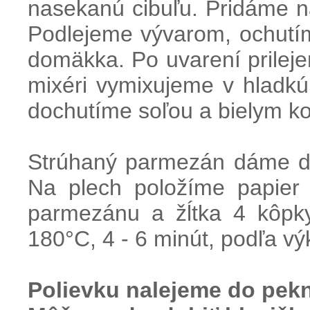
nasekanú cibuľu. Pridáme n
Podlejeme vývarom, ochutím
domäkka. Po uvarení prilej
mixéri vymixujeme v hladkú
dochutíme soľou a bielym k
Strúhaný parmezán dáme do
Na plech položíme papier
parmezánu a žĺtka 4 kôpky
180°C, 4 - 6 minút, podľa vý
Polievku
nalejeme
do
pek