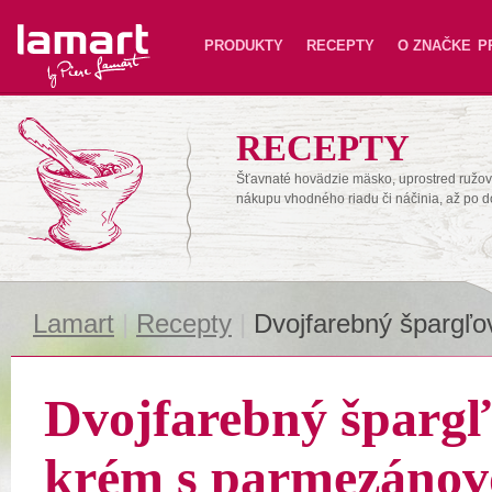
Lamart
PRODUKTY
RECEPTY
O ZNAČKE
P
RECEPTY
Šťavnaté hovädzie mäsko, uprostred ružové
nákupu vhodného riadu či náčinia, až po 
Lamart
|
Recepty
|
Dvojfarebný špargľ
Dvojfarebný šparg
krém s parmezánov