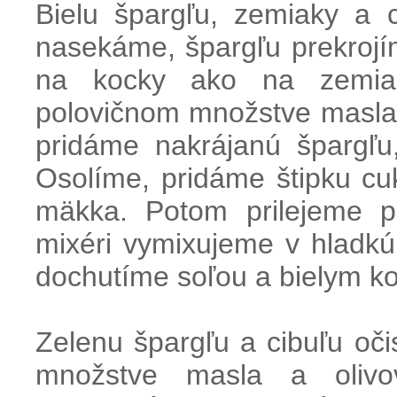
Bielu špargľu, zemiaky a 
nasekáme, špargľu prekrojí
na kocky ako na zemiak
polovičnom množstve masla 
pridáme nakrájanú špargľ
Osolíme, pridáme štipku c
mäkka. Potom prilejeme p
mixéri vymixujeme v hladkú
dochutíme soľou a bielym k
Zelenu špargľu a cibuľu oč
množstve masla a olivo