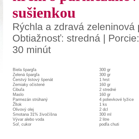
sušienkou
Rýchla a zdravá zeleninová 
Obtiažnosť: stredná | Porcie:
30 minút
Biela špargľa
300 gr
Zelená špargľa
300 gr
Čerstvý listový špenát
1 hrst
Zemiaky očistené
160 gr
Cibuľa
2 stredné
Maslo
160 gr
Parmezán strúhaný
4 polievkové lyžice
Žĺtok
1 ks
Olivový olej
2 dcl
Smotana 31% živočíšna
300 ml
Vývar alebo voda
2 litre
Soľ, cukor
podľa chuti