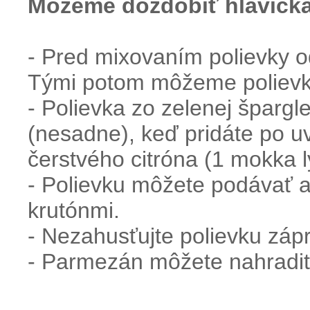
Môžeme
dozdobiť
hlavičk
- Pred mixovaním polievky o
Tými potom môžeme polievk
- Polievka zo zelenej špargl
(nesadne), keď pridáte po u
čerstvého citróna (1 mokka l
- Polievku môžete podávať 
krutónmi.
- Nezahusťujte polievku záp
- Parmezán môžete nahradiť