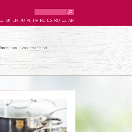
CZ
SK
EN
HU
PL
HR
RU
ES
RO
UZ
AR
šim cieľom je Vás previesť od