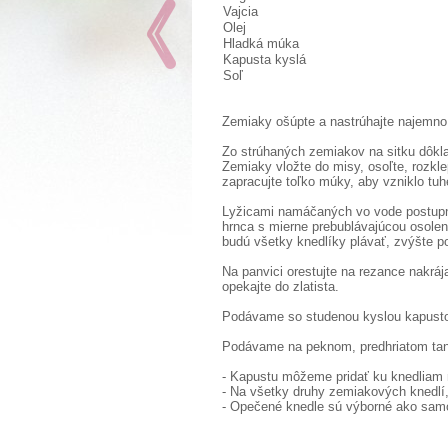
Vajcia
Olej
Hladká múka
Kapusta kyslá
Soľ
Zemiaky ošúpte a nastrúhajte najemno
Zo strúhaných zemiakov na sitku dôkla
Zemiaky vložte do misy, osoľte, rozkl
zapracujte toľko múky, aby vzniklo tuh
Lyžicami namáčaných vo vode postupne
hrnca s mierne prebublávajúcou osole
budú všetky knedlíky plávať, zvýšte 
Na panvici orestujte na rezance nakrája
opekajte do zlatista.
Podávame so studenou kyslou kapustou 
Podávame na peknom, predhriatom tani
- Kapustu môžeme pridať ku knedliam n
- Na všetky druhy zemiakových knedlí
- Opečené knedle sú výborné ako samo