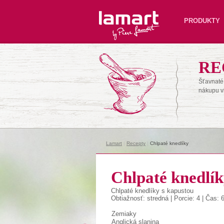
Lamart
PRODUKTY
RE
Šťavnaté 
nákupu v
Lamart
|
Recepty
|
Chlpaté knedlíky
Chlpaté knedlí
Chlpaté knedlíky s kapustou
Obtiažnosť: stredná | Porcie: 4 | Čas: 
Zemiaky
Anglická slanina