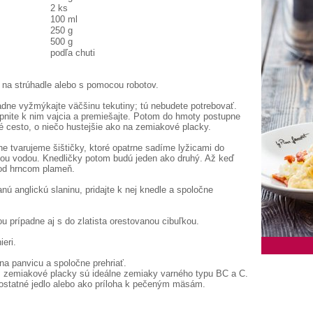
2 ks
100 ml
250 g
500 g
podľa chuti
 na strúhadle alebo s pomocou robotov.
dne vyžmýkajte väčšinu tekutiny; tú nebudete potrebovať.
epnite k nim vajcia a premiešajte. Potom do hmoty postupne
é cesto, o niečo hustejšie ako na zemiakové placky.
 tvarujeme šištičky, ktoré opatrne sadíme lyžicami do
nou vodou. Knedličky potom budú jeden ako druhý. Až keď
pod hrncom plameň.
nú anglickú slaninu, pridajte k nej knedle a spoločne
prípadne aj s do zlatista orestovanou cibuľkou.
eri.
a panvicu a spoločne prehriať.
, zemiakové placky sú ideálne zemiaky varného typu BC a C.
statné jedlo alebo ako príloha k pečeným mäsám.