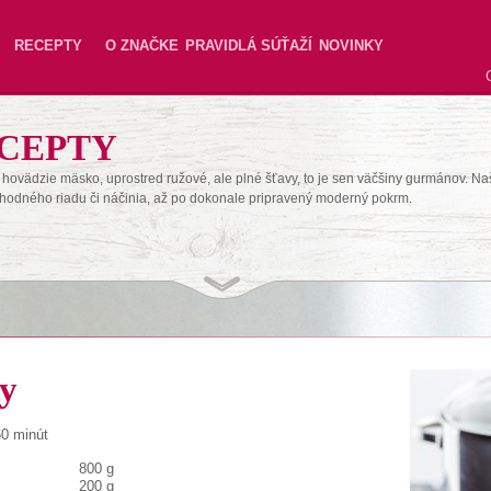
RECEPTY
O ZNAČKE
PRAVIDLÁ SÚŤAŽÍ
NOVINKY
CEPTY
hovädzie mäsko, uprostred ružové, ale plné šťavy, to je sen väčšiny gurmánov. Na
hodného riadu či náčinia, až po dokonale pripravený moderný pokrm.
ky
60 minút
800 g
200 g