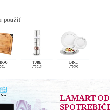
e použiť
BOO
TUBE
DINE
061
LT7013
LT9001
LAMART O
SPOTREBIČ