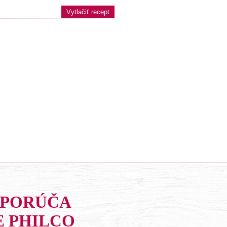
Vytlačiť recept
DPORÚČA
E PHILCO